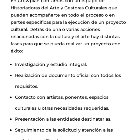
En Crowplan contamos con un equipo de
BLOG
Historiadoras del Arte y Gestoras Culturales que
pueden acompañarte en todo el proceso o en
partes específicas para la ejecución de un proyecto
ESPACIO CULTURAL EL TANQUE
cultural. Detrás de una o varias acciones
relacionadas con la cultura y el arte hay distintas
CONTACTO
fases para que se pueda realizar un proyecto con
éxito:
Investigación y estudio integral.
Realización de documento oficial con todos los
LA NEUROLITERATURA ENTRA
EN NUESTROS OBJETIVOS
requisitos.
SOMOS TRANSPARENTES
por
Digital
por
Dulce Xerach
Contacto con artistas, ponentes, espacios
culturales u otras necesidades requeridas.
Presentación a las entidades destinatarias.
Seguimiento de la solicitud y atención a las
info@crowplan.com